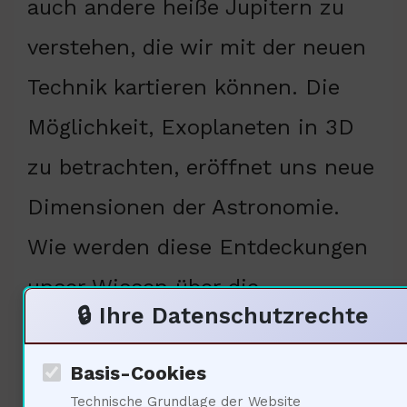
auch andere heiße Jupitern zu
verstehen, die wir mit der neuen
Technik kartieren können. Die
Möglichkeit, Exoplaneten in 3D
zu betrachten, eröffnet uns neue
Dimensionen der Astronomie.
Wie werden diese Entdeckungen
unser Wissen über die
🔒 Ihre Datenschutzrechte
Entstehung von
Planetensystemen beeinflussen?
Basis-Cookies
Technische Grundlage der Website