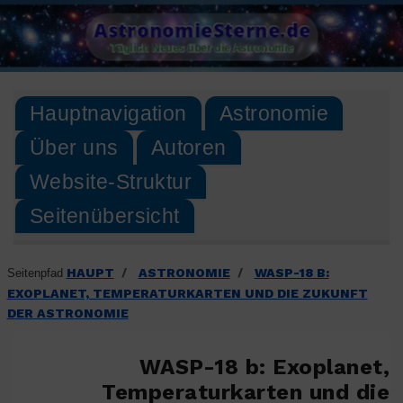
Skip
AstronomieSterne.de
to
Täglich Neues über die Astronomie
content
Hauptnavigation
Astronomie
Über uns
Autoren
Website-Struktur
Seitenübersicht
HAUPT
ASTRONOMIE
WASP-18 B:
Seitenpfad
/
/
EXOPLANET, TEMPERATURKARTEN UND DIE ZUKUNFT
DER ASTRONOMIE
WASP-18 b: Exoplanet,
Temperaturkarten und die