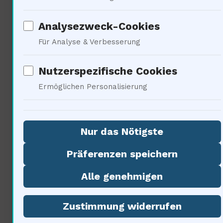
seltensten Prozesse zu messen :
Diesehat sich in den letzten
Analysezweck-Cookies
Für Analyse & Verbesserung
Jahrzehnten dramatisch
entwickelt. Früher waren wir auf
Nutzerspezifische Cookies
Ermöglichen Personalisierung
Spekulationen angewiesen. Jetzt
können wir Daten sammeln, die
Nur das Nötigste
unsere Theorien unterstützen
Präferenzen speichern
oder widerlegen. Das ist der
Alle genehmigen
Fortschritt — Mit jedem
Experiment, das wir durchführen,
Zustimmung widerrufen