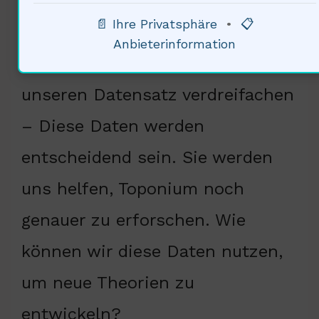
erweitern wir unser Wissen über
📄 Ihre Privatsphäre
•
📋
das Universum. Der LHC wird
Anbieterinformation
bald neue Daten sammeln, die
unseren Datensatz verdreifachen
– Diese Daten werden
entscheidend sein. Sie werden
uns helfen, Toponium noch
genauer zu erforschen. Wie
können wir diese Daten nutzen,
um neue Theorien zu
entwickeln?