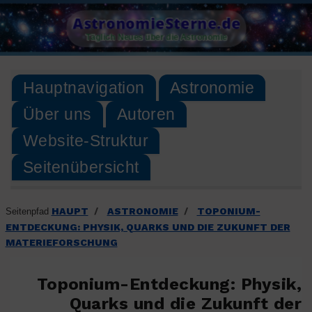
Skip
AstronomieSterne.de
to
Täglich Neues über die Astronomie
content
Hauptnavigation
Astronomie
Über uns
Autoren
Website-Struktur
Seitenübersicht
HAUPT
ASTRONOMIE
TOPONIUM-
Seitenpfad
/
/
ENTDECKUNG: PHYSIK, QUARKS UND DIE ZUKUNFT DER
MATERIEFORSCHUNG
Toponium-Entdeckung: Physik,
Quarks und die Zukunft der