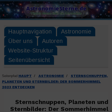
Skip
AstronomieSterne.de
to
Täglich Neues über die Astronomie
content
Hauptnavigation
Astronomie
Über uns
Autoren
Website-Struktur
Seitenübersicht
HAUPT
ASTRONOMIE
STERNSCHNUPPEN,
Seitenpfad
/
/
PLANETEN UND STERNBILDER: DER SOMMERHIMMEL
2023 ENTDECKEN
Sternschnuppen, Planeten und
Sternbilder: Der Sommerhimmel