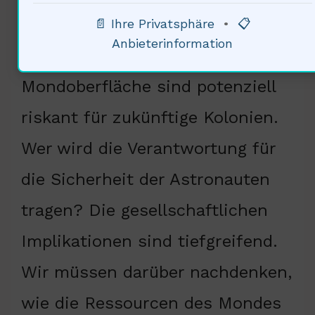
uns vor soziale
📄 Ihre Privatsphäre
•
📋
Anbieterinformation
Herausforderungen. 13% der
Mondoberfläche sind potenziell
riskant für zukünftige Kolonien.
Wer wird die Verantwortung für
die Sicherheit der Astronauten
tragen? Die gesellschaftlichen
Implikationen sind tiefgreifend.
Wir müssen darüber nachdenken,
wie die Ressourcen des Mondes