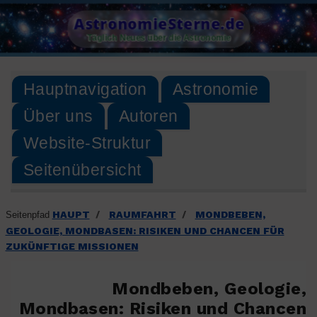
Skip
AstronomieSterne.de
to
Täglich Neues über die Astronomie
content
Hauptnavigation
Astronomie
Über uns
Autoren
Website-Struktur
Seitenübersicht
HAUPT
RAUMFAHRT
MONDBEBEN,
Seitenpfad
/
/
GEOLOGIE, MONDBASEN: RISIKEN UND CHANCEN FÜR
ZUKÜNFTIGE MISSIONEN
Mondbeben, Geologie,
Mondbasen: Risiken und Chancen