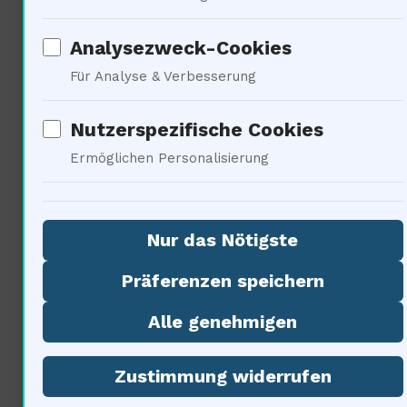
schädigen?
Analysezweck-Cookies
Für Analyse & Verbesserung
Soziale Implikationen der
Nutzerspezifische Cookies
Mondforschung durch Karl
Ermöglichen Personalisierung
Marx
Nur das Nötigste
Präferenzen speichern
Alle genehmigen
Zustimmung widerrufen
Dieüber die Mondgeologie stellen