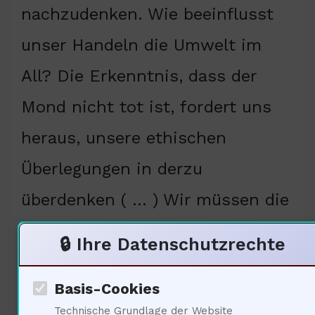
nachzudenken. Wie beeinflusst
unser Handeln die Umwelt im
All? Die Erkenntnis, dass der
Mond nicht tot ist, fordert uns
heraus, unsere ethischen
Überlegungen in derzu
überdenken ( … ) Wir müssen die
Natur des Mondes respektieren :
🔒 Ihre Datenschutzrechte
Wie können wir sicherstellen,
Basis-Cookies
dass wir den Mond nicht
Technische Grundlage der Website