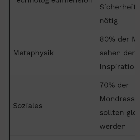
Sicherhei
nötig
80% der M
Metaphysik
sehen den 
Inspiration
70% der
Mondresso
Soziales
sollten glo
werden