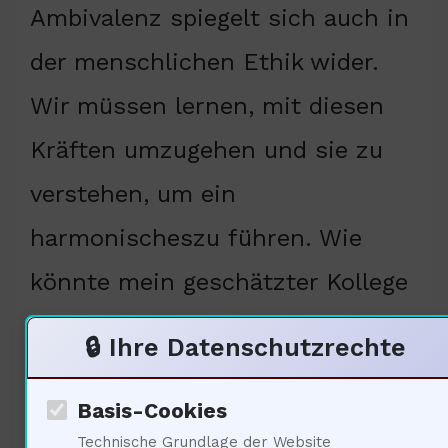
Ambivalenz spiegelt sich auch in
der menschlichen Ethik wider.
Wir müssen lernen, mit diesen
Kräften umzugehen und sie zu
verstehen, um ein
harmonischeszu führen. Wie
könnte mein geschätzter Kollege
Karl Marx (Soziologe, 1818-1883)
🔒 Ihre Datenschutzrechte
diese Überlegungen in den
Basis-Cookies
sozialen Kontext einordnen?
Technische Grundlage der Website