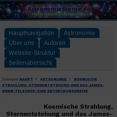
Skip
AstronomieSterne.de
to
Täglich Neues über die Astronomie
content
Hauptnavigation
Astronomie
Über uns
Autoren
Website-Struktur
Seitenübersicht
HAUPT
ASTRONOMIE
KOSMISCHE
Seitenpfad
/
/
STRAHLUNG, STERNENTSTEHUNG UND DAS JAMES-
WEBB-TELESKOP: EINE ENTDECKUNGSREISE
Kosmische Strahlung,
Sternentstehung und das James-