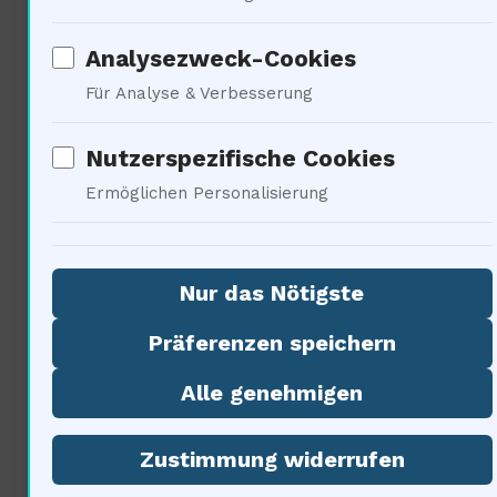
Analysezweck-Cookies
Soziale Implikationen der
Für Analyse & Verbesserung
kosmischen Strahlung
Nutzerspezifische Cookies
Ermöglichen Personalisierung
Nur das Nötigste
Präferenzen speichern
Alle genehmigen
Die kosmische Strahlung hat
soziale Implikationen, die nicht
Zustimmung widerrufen
ignoriert werden können. 75%