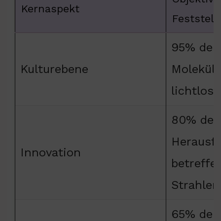
Kernaspekt
Feststell
95% der 
Kulturebene
Molekül
lichtlos
80% der
Herausf
Innovation
betreffe
Strahlen
65% der