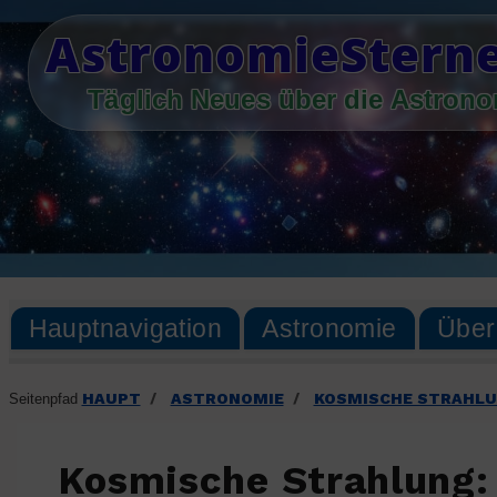
Skip
AstronomieSterne
to
content
Täglich Neues über die Astron
Hauptnavigation
Astronomie
Über
HAUPT
ASTRONOMIE
KOSMISCHE STRAHLUN
Seitenpfad
/
/
Kosmische Strahlung: 