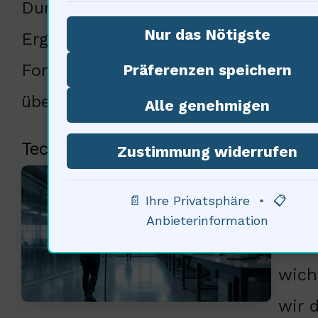
Durchbruch. Wir arbeiten eng mit 
Nur das Nötigste
Ergebnisse stimmen gut mit Daten a
Forschung. Doch wie können wir die
Präferenzen speichern
über zukünftige Anwendungen denkt
Alle genehmigen
Technologische Fortschritte im Str
Zustimmung widerrufen
Der 
📄 Ihre Privatsphäre
•
📋
ausg
Anbieterinformation
eine
wich
wir 