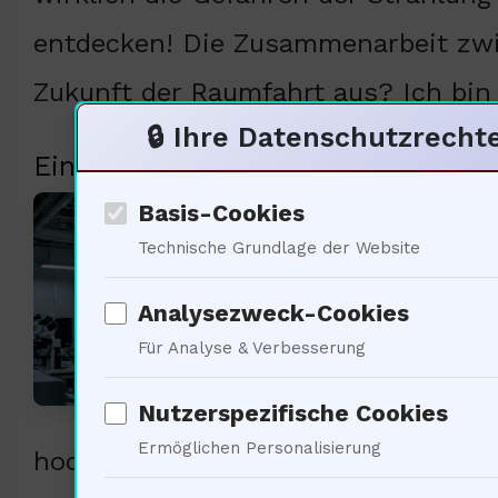
entdecken! Die Zusammenarbeit zwi
Zukunft der Raumfahrt aus? Ich bin
🔒 Ihre Datenschutzrecht
Einblicke in die Forschung zur kos
Basis-Cookies
Unse
Technische Grundlage der Website
kosm
Analysezweck-Cookies
Astr
Für Analyse & Verbesserung
Simu
kosm
Nutzerspezifische Cookies
Ermöglichen Personalisierung
hochenergetische Ionenstrahlen kön