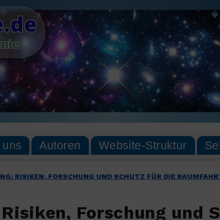
.de
omie
 uns
Autoren
Website-Struktur
Se
G: RISIKEN, FORSCHUNG UND SCHUTZ FÜR DIE RAUMFAHR
Risiken, Forschung und 