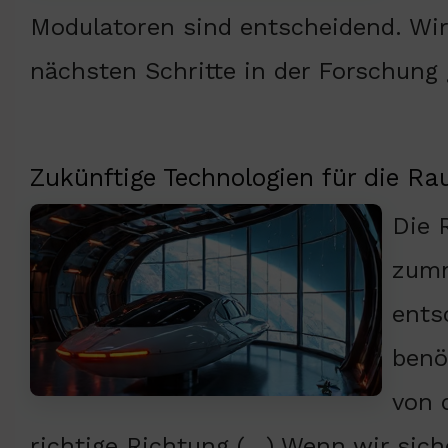
Modulatoren sind entscheidend. Wir 
nächsten Schritte in der Forschung 
Zukünftige Technologien für die R
Die 
zumm
ents
benö
von 
richtige Richtung (…) Wenn wir sich