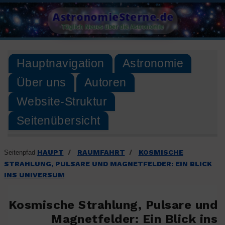
Skip
AstronomieSterne.de
to
Täglich Neues über die Astronomie
content
Hauptnavigation
Astronomie
Über uns
Autoren
Website-Struktur
Seitenübersicht
HAUPT
RAUMFAHRT
KOSMISCHE
Seitenpfad
/
/
STRAHLUNG, PULSARE UND MAGNETFELDER: EIN BLICK
INS UNIVERSUM
Kosmische Strahlung, Pulsare und
Magnetfelder: Ein Blick ins