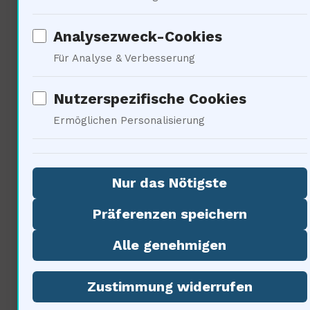
Die Wirtschaft sollte die
Wissenschaft unterstützen. Wie
Analysezweck-Cookies
Für Analyse & Verbesserung
können wir die gesellschaftlichen
Herausforderungen mit diesen
Nutzerspezifische Cookies
Ermöglichen Personalisierung
neuen Technologien angehen?
• Quelle: Schumpeter, Theorie der
Nur das Nötigste
wirtschaftlichen, S. 30
Präferenzen speichern
Politische Implikationen der
Alle genehmigen
Raumfahrtforschung
Zustimmung widerrufen
Raumfahrtforschung ist ein