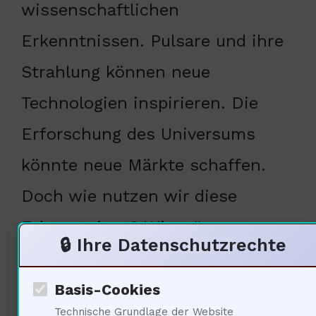
wissenschaftlichen
Erkenntnissen. Pulsare und ihre
Strahlung können neue
Technologien inspirieren. Die
Erforschung des Universums
könnte neue Märkte schaffen.
Doch wie nutzen wir diese
Erkenntnisse? Wir müssen
🔒 Ihre Datenschutzrechte
sicherstellen, dass der
Fortschritt allen zugutekommt.
Basis-Cookies
Technische Grundlage der Website