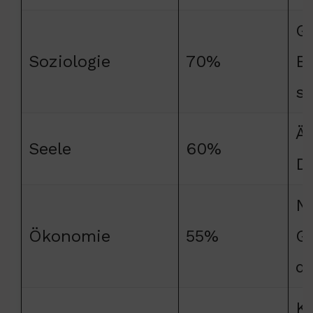
Ge
Soziologie
70%
B
st
Ä
Seele
60%
Da
N
Ökonomie
55%
Ge
d
K