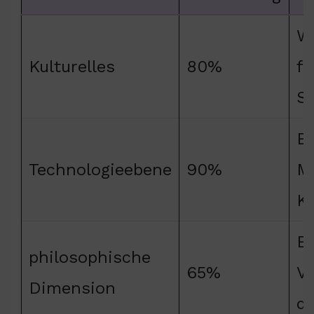
W
Kulturelles
80%
fü
Se
Er
Technologieebene
90%
Mö
K
E
philosophische
65%
Ve
Dimension
d