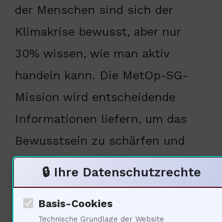
der Menschen sind sich der
Klimakrise bewusst, aber nur
30% wissen, wie man aktiv
handeln kann. Die MetOp-SG-
Mission wird entscheidende
Informationen liefern, um das
Bewusstsein zu schärfen und
das Handeln zu fördern.
🔒 Ihre Datenschutzrechte
Historisch gesehen hat die
Basis-Cookies
Soziologie dazu beigetragen,
Technische Grundlage der Website