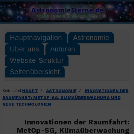
Skip
AstronomieSterne.de
to
Täglich Neues über die Astronomie
content
Hauptnavigation
Astronomie
Über uns
Autoren
Website-Struktur
Seitenübersicht
HAUPT
ASTRONOMIE
INNOVATIONEN DER
Seitenpfad
/
/
RAUMFAHRT: METOP-SG, KLIMAÜBERWACHUNG UND
NEUE TECHNOLOGIEN
Innovationen der Raumfahrt:
MetOp-SG, Klimaüberwachung