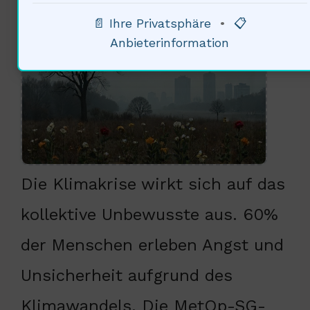
Dimensionen der Klimakrise
📄 Ihre Privatsphäre
•
📋
Anbieterinformation
Die Klimakrise wirkt sich auf das
kollektive Unbewusste aus. 60%
der Menschen erleben Angst und
Unsicherheit aufgrund des
Klimawandels. Die MetOp-SG-