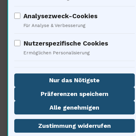
gesellschaftliche Veränderungen
Analysezweck-Cookies
zu verstehen. Die Daten werden
Für Analyse & Verbesserung
nicht nur Wissenschaftler,
Nutzerspezifische Cookies
sondern auch Bürger befähigen.
Ermöglichen Personalisierung
Wir müssenund Information
priorisieren ( … ) Welche Rolle
Nur das Nötigste
spielt die Politik in diesem
Präferenzen speichern
Prozess?
Alle genehmigen
Zustimmung widerrufen
Psychologische