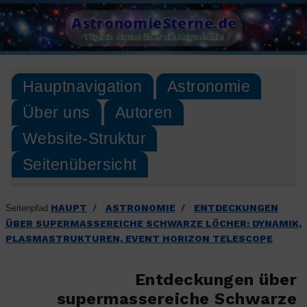
Skip
AstronomieSterne.de
to
Täglich Neues über die Astronomie
content
Hauptnavigation
Astronomie
Über uns
Autoren
Website-Struktur
Seitenübersicht
HAUPT
ASTRONOMIE
ENTDECKUNGEN
Seitenpfad
/
/
ÜBER SUPERMASSEREICHE SCHWARZE LÖCHER: DYNAMIK,
PLASMASTRUKTUREN, EVENT HORIZON TELESCOPE
Entdeckungen über
supermassereiche Schwarze