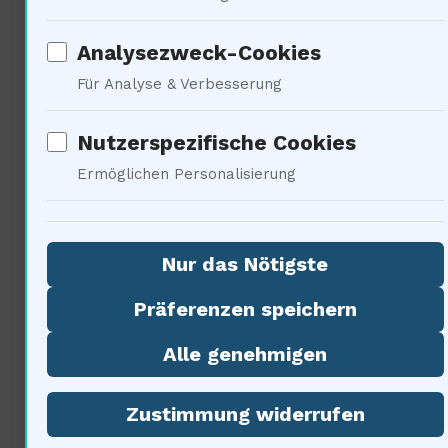
Universum nicht nur
Analysezweck-Cookies
physikalische, sondern auch
Für Analyse & Verbesserung
metaphysische Dimensionen hat.
Nutzerspezifische Cookies
Die Dynamik von
Ermöglichen Personalisierung
Plasmastrukturen um Schwarze
Löcher könnte die Grenzen
Nur das Nötigste
unseres Wissens erweitern!
Präferenzen speichern
Unsere Wahrnehmung von
Alle genehmigen
Realität ist tief verwurzelt in der
Zustimmung widerrufen
Philosophie, und solchezwingen