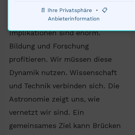
globale Unternehmungen. Sie
📄 Ihre Privatsphäre
•
📋
Anbieterinformation
vereinen Nationen : Die sozialen
Implikationen sind enorm.
Bildung und Forschung
profitieren. Wir müssen diese
Dynamik nutzen. Wissenschaft
und Technik verbinden sich. Die
Astronomie zeigt uns, wie
vernetzt wir sind. Ein
gemeinsames Ziel kann Brücken