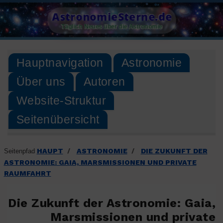
Skip
AstronomieSterne.de
to
Täglich Neues über die Astronomie
content
Hauptnavigation
Astronomie
Über uns
Autoren
Website-Struktur
Seitenübersicht
HAUPT
ASTRONOMIE
DIE ZUKUNFT DER
Seitenpfad
/
/
ASTRONOMIE: GAIA, MARSMISSIONEN UND PRIVATE
RAUMFAHRT
Die Zukunft der Astronomie: Gaia,
Marsmissionen und private