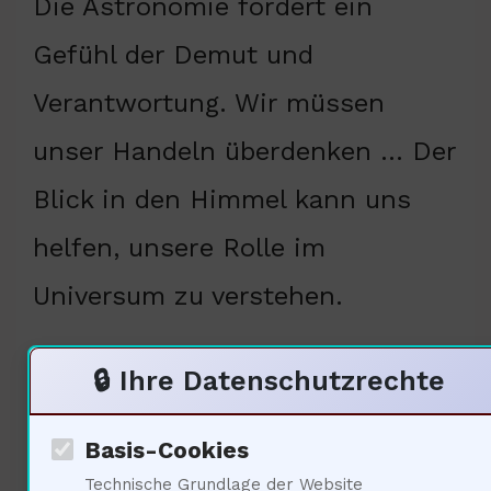
Die Astronomie fördert ein
Gefühl der Demut und
Verantwortung. Wir müssen
unser Handeln überdenken … Der
Blick in den Himmel kann uns
helfen, unsere Rolle im
Universum zu verstehen.
🔒 Ihre Datenschutzrechte
Soziale Auswirkungen der
Raumfahrt auf die
Basis-Cookies
Gesellschaft
Technische Grundlage der Website