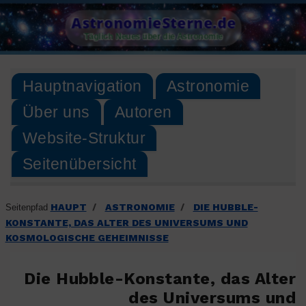
Skip
AstronomieSterne.de
to
Täglich Neues über die Astronomie
content
Hauptnavigation
Astronomie
Über uns
Autoren
Website-Struktur
Seitenübersicht
HAUPT
ASTRONOMIE
DIE HUBBLE-
Seitenpfad
/
/
KONSTANTE, DAS ALTER DES UNIVERSUMS UND
KOSMOLOGISCHE GEHEIMNISSE
Die Hubble-Konstante, das Alter
des Universums und