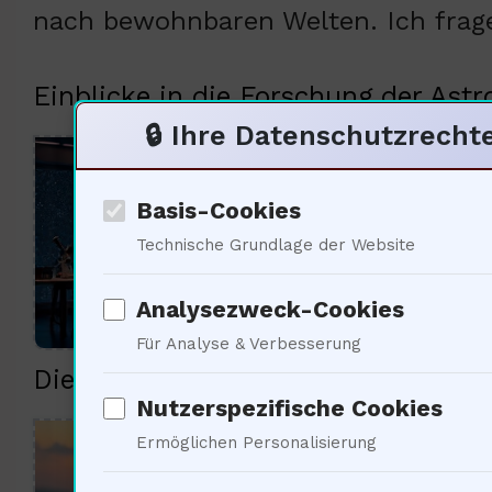
nach bewohnbaren Welten. Ich frage
Einblicke in die Forschung der Astr
🔒 Ihre Datenschutzrecht
Der 
Dies
Basis-Cookies
Technische Grundlage der Website
des 
Astr
Analysezweck-Cookies
Für Analyse & Verbesserung
Die Bedeutung der internationale
Nutzerspezifische Cookies
Die 
Ermöglichen Personalisierung
Rela