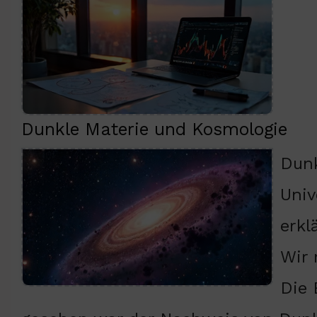
Dunkle Materie und Kosmologie
Dunk
Univ
erkl
Wir 
Die 