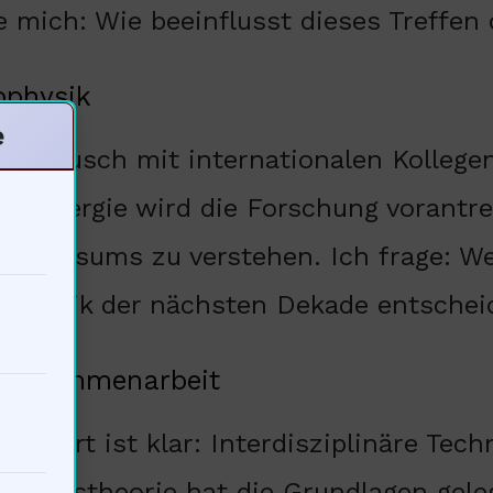
 mich: Wie beeinflusst dieses Treffen
ophysik
e
Austausch mit internationalen Kollegen
e Synergie wird die Forschung vorantre
Universums zu verstehen. Ich frage: W
ophysik der nächsten Dekade entschei
n Zusammenarbeit
Antwort ist klar: Interdisziplinäre Tec
tivitätstheorie hat die Grundlagen gele