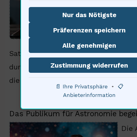
mehr
Nur das Nötigste
Date
Präferenzen speichern
Fors
Alle genehmigen
Satellitentechnologie wird uns neue
Zustimmung widerrufen
durch internationale Kooperation k
die breite Öffentlichkeit in die For
📄 Ihre Privatsphäre
•
📋
Anbieterinformation
Das Publikum für Astronomie begei
Die 