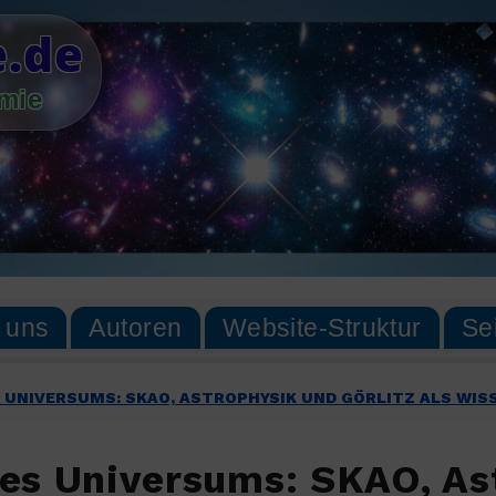
.de
omie
 uns
Autoren
Website-Struktur
Se
S UNIVERSUMS: SKAO, ASTROPHYSIK UND GÖRLITZ ALS W
es Universums: SKAO, Ast