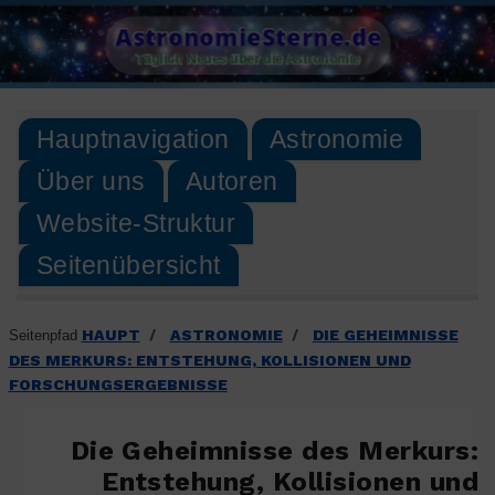
Skip
AstronomieSterne.de
to
Täglich Neues über die Astronomie
content
Hauptnavigation
Astronomie
Über uns
Autoren
Website-Struktur
Seitenübersicht
HAUPT
ASTRONOMIE
DIE GEHEIMNISSE
Seitenpfad
/
/
DES MERKURS: ENTSTEHUNG, KOLLISIONEN UND
FORSCHUNGSERGEBNISSE
Die Geheimnisse des Merkurs:
Entstehung, Kollisionen und