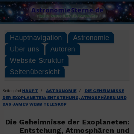
Skip
AstronomieSterne.de
to
Täglich Neues über die Astronomie
content
Hauptnavigation
Astronomie
Über uns
Autoren
Website-Struktur
Seitenübersicht
HAUPT
ASTRONOMIE
DIE GEHEIMNISSE
Seitenpfad
/
/
DER EXOPLANETEN: ENTSTEHUNG, ATMOSPHÄREN UND
DAS JAMES WEBB TELESKOP
Die Geheimnisse der Exoplaneten:
Entstehung, Atmosphären und