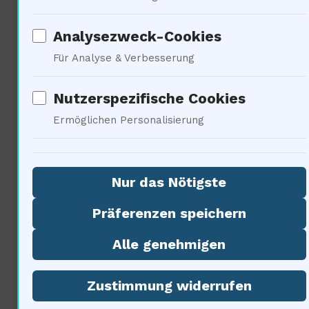
Analysezweck-Cookies
Für Analyse & Verbesserung
Die Evolution der
Beobachtungstechnologien
Nutzerspezifische Cookies
Ermöglichen Personalisierung
Nur das Nötigste
Präferenzen speichern
Alle genehmigen
Dramatisch. Mit dem James
Zustimmung widerrufen
Webb Teleskop