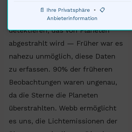
(Weltraumteleskop, 2021) können
📄 Ihre Privatsphäre
•
📋
wir gezielt Infrarotlicht
Anbieterinformation
detektieren, das von Planeten
abgestrahlt wird — Früher war es
nahezu unmöglich, diese Daten
zu erfassen. 90% der früheren
Beobachtungen waren ungenau,
da die Sterne die Planeten
überstrahlten. Webb ermöglicht
es uns, die Lichtemissionen der