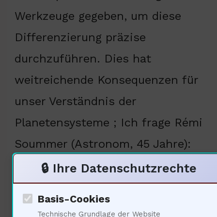
Werkzeuge gegeben, um diese
Differenzierung präzise
durchzuführen. Dies hat
weitreichende Konsequenzen für
unser Verständnis der
Planetensysteme ; Ich frage Rémi
Soummer (Astronom, 45 Jahre):
Wie haben sich die
🔒 Ihre Datenschutzrechte
Beobachtungen im Vergleich zu
Basis-Cookies
früheren Technologien verändert?
Technische Grundlage der Website