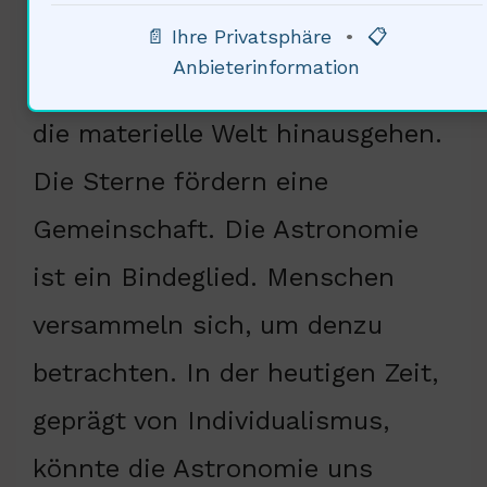
Glaubenssysteme. Die Menschen
📄 Ihre Privatsphäre
•
📋
Anbieterinformation
suchen nach Antworten, die über
die materielle Welt hinausgehen.
Die Sterne fördern eine
Gemeinschaft. Die Astronomie
ist ein Bindeglied. Menschen
versammeln sich, um denzu
betrachten. In der heutigen Zeit,
geprägt von Individualismus,
könnte die Astronomie uns