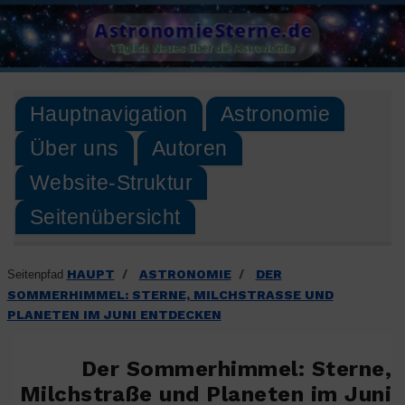
Skip
AstronomieSterne.de
to
Täglich Neues über die Astronomie
content
Hauptnavigation
Astronomie
Über uns
Autoren
Website-Struktur
Seitenübersicht
HAUPT
ASTRONOMIE
DER
Seitenpfad
/
/
SOMMERHIMMEL: STERNE, MILCHSTRASSE UND P
LANETEN IM JUNI ENTDECKEN
Der Sommerhimmel: Sterne,
Milchstraße und Planeten im Juni