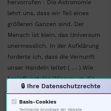
hervorrufen : Die Astronomie
lehrt uns, dass wir Teil eines
größeren Ganzen sind. Der
Mensch ist klein, das Universum
unermesslich. In der Aufklärung
forderte ich, dass die Vernunft
unser Handeln leitet ( … ) Wie
beeinflusst das Wissen um die
🔒 Ihre Datenschutzrechte
Sterne unser ethisches Handeln?
Ich frage den Sozial-Experten.
Basis-Cookies
Technische Grundlage der Website