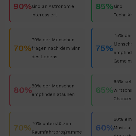
90%
85%
sind an Astronomie
sind
interessiert
Technikbe
75% der
70% der Menschen
Menschen
70%
75%
fragen nach dem Sinn
empfinde
des Lebens
Gemeinsc
65% sehe
80% der Menschen
80%
65%
wirtschaft
empfinden Staunen
Chancen
60% empf
70% unterstützen
70%
60%
Musik als
Raumfahrtprogramme