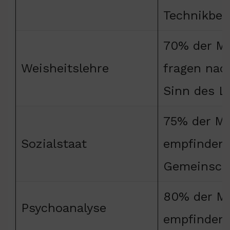
Technikbeg
70% der M
Weisheitslehre
fragen nac
Sinn des L
75% der M
Sozialstaat
empfinden
Gemeinsch
80% der M
Psychoanalyse
empfinden