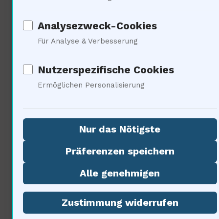
Philosophie der, S. 14
Analysezweck-Cookies
Für Analyse & Verbesserung
Soziale Dimensionen der
Nutzerspezifische Cookies
Astronomie
Ermöglichen Personalisierung
Nur das Nötigste
Präferenzen speichern
Alle genehmigen
Zustimmung widerrufen
Die soziale Dimension der