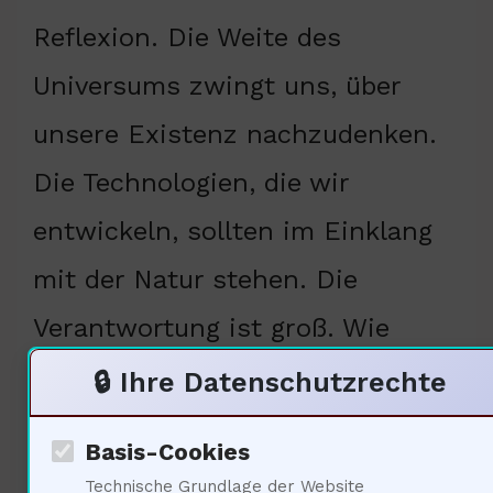
Reflexion. Die Weite des
Universums zwingt uns, über
unsere Existenz nachzudenken.
Die Technologien, die wir
entwickeln, sollten im Einklang
mit der Natur stehen. Die
Verantwortung ist groß. Wie
formen wir unser Wissen, um die
🔒 Ihre Datenschutzrechte
Welt zu verbessern?
Basis-Cookies
• Quelle: Cambridge University Press,
Technische Grundlage der Website