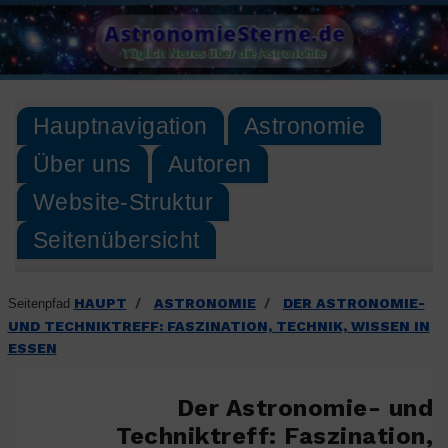
Skip
AstronomieSterne.de
to
Täglich Neues über die Astronomie
content
Hauptnavigation
Astronomie
Über uns
Autoren
Website-Struktur
Seitenübersicht
HAUPT
ASTRONOMIE
DER ASTRONOMIE-
Seitenpfad
/
/
UND TECHNIKTREFF: FASZINATION, TECHNIK, WISSEN IN
ESSEN
Der Astronomie- und
Techniktreff: Faszination,