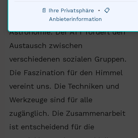
Astronomie ist bedeutend. 75%
📄 Ihre Privatsphäre
•
📋
der Menschen empfindenin der
Anbieterinformation
Astronomie. Der ATT fördert den
Austausch zwischen
verschiedenen sozialen Gruppen.
Die Faszination für den Himmel
vereint uns. Die Techniken und
Werkzeuge sind für alle
zugänglich. Die Zusammenarbeit
ist entscheidend für die