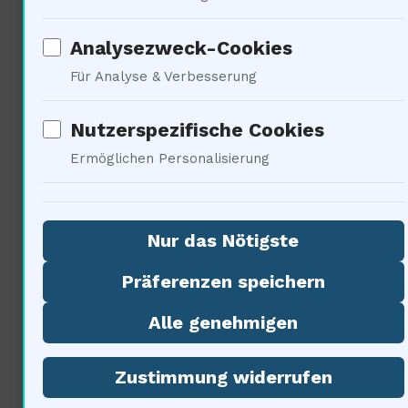
Die sozialen Auswirkungen der
Quantenmechanik sind
Analysezweck-Cookies
Für Analyse & Verbesserung
tiefgreifend. 80% der
Gesellschaft sind sich der
Nutzerspezifische Cookies
Ermöglichen Personalisierung
potenziellen Veränderungen, die
der Vakuumzerfall mit sich
Nur das Nötigste
bringt, nicht bewusst. Die
Präferenzen speichern
Vorstellung eines instabilen
Alle genehmigen
Universums kann Ängste schüren
und das Weltbild der Menschen
Zustimmung widerrufen
beeinflussen. Die Philosophie hat