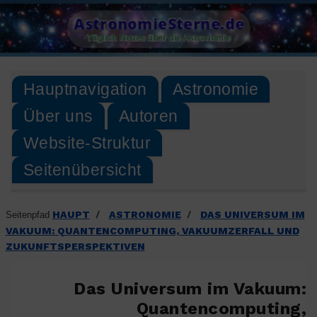
Skip
AstronomieSterne.de
to
Täglich Neues über die Astronomie
content
Hauptnavigation
Astronomie
Über uns
Autoren
Website-Struktur
Seitenübersicht
HAUPT
ASTRONOMIE
DAS UNIVERSUM IM
Seitenpfad
/
/
VAKUUM: QUANTENCOMPUTING, VAKUUMZERFALL UND
ZUKUNFTSPERSPEKTIVEN
Das Universum im Vakuum:
Quantencomputing,