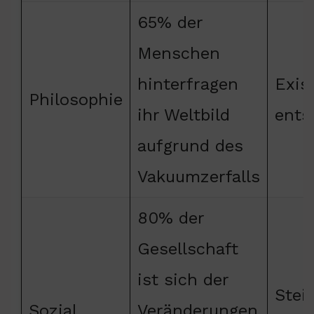
65% der
Menschen
hinterfragen
Exis
Philosophie
ihr Weltbild
ents
aufgrund des
Vakuumzerfalls
80% der
Gesellschaft
ist sich der
Stei
Sozial
Veränderungen