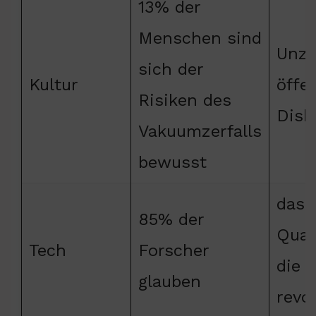
13% der
Menschen sind
Unzu
sich der
Kultur
öffe
Risiken des
Disk
Vakuumzerfalls
bewusst
dass
85% der
Quan
Tech
Forscher
die 
glauben
revo