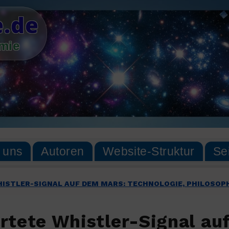
.de
omie
 uns
Autoren
Website-Struktur
Se
STLER-SIGNAL AUF DEM MARS: TECHNOLOGIE, PHILOSOPH
tete Whistler-Signal au