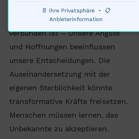
Überleben stark mit dem
📄 Ihre Privatsphäre
•
📋
menschlichen Bewusstsein
Anbieterinformation
verbunden ist – Unsere Ängste
und Hoffnungen beeinflussen
unsere Entscheidungen. Die
Auseinandersetzung mit der
eigenen Sterblichkeit könnte
transformative Kräfte freisetzen.
Menschen müssen lernen, das
Unbekannte zu akzeptieren.