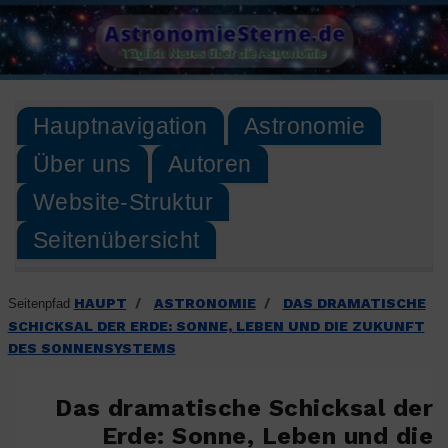
Skip
AstronomieSterne.de
to
Täglich Neues über die Astronomie
content
Hauptnavigation
Astronomie
Über uns
Autoren
Website-Struktur
Seitenübersicht
HAUPT
ASTRONOMIE
DAS DRAMATISCHE
Seitenpfad
/
/
SCHICKSAL DER ERDE: SONNE, LEBEN UND DIE ZUKUNFT
DES SONNENSYSTEMS
Das dramatische Schicksal der
Erde: Sonne, Leben und die