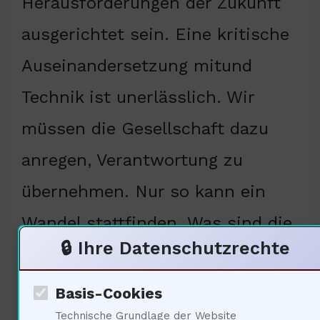
Herausforderungen der Zukunft
ausgerichtet sein. Eine kritische
Auseinandersetzung mitund
Technik ist unerlässlich. Wir
müssen die Gesellschaft dazu
anregen, Verantwortung zu
übernehmen. Nur so kann ein
Wandel stattfinden. Was sind die
🔒 Ihre Datenschutzrechte
nächsten Schritte in dieser
Entwicklung?
Basis-Cookies
Technische Grundlage der Website