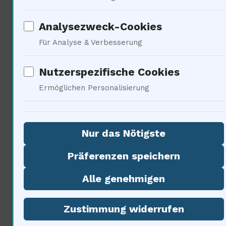
Analysezweck-Cookies
Psychologische
Für Analyse & Verbesserung
Perspektiven auf das
Überleben
Nutzerspezifische Cookies
Ermöglichen Personalisierung
Nur das Nötigste
Präferenzen speichern
Alle genehmigen
Die Frage ist komplex. 70% der
Zustimmung widerrufen
psychologischenzeigt, dass das