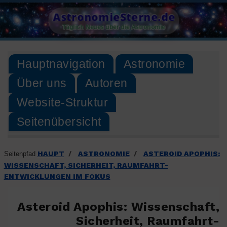
Skip
AstronomieSterne.de
to
Täglich Neues über die Astronomie
content
Hauptnavigation
Astronomie
Über uns
Autoren
Website-Struktur
Seitenübersicht
HAUPT
ASTRONOMIE
ASTEROID APOPHIS:
Seitenpfad
/
/
WISSENSCHAFT, SICHERHEIT, RAUMFAHRT-
ENTWICKLUNGEN IM FOKUS
Asteroid Apophis: Wissenschaft,
Sicherheit, Raumfahrt-