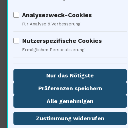
undenkbar schienen — Die
Analysezweck-Cookies
Raumfahrt ist nicht mehr nur ein
Für Analyse & Verbesserung
staatliches Unterfangen; sie wird
Nutzerspezifische Cookies
demokratisiert. Durch die
Ermöglichen Personalisierung
Erschwinglichkeit und
Zugänglichkeit werden mehr
Nur das Nötigste
Menschen in die Lage versetzt,
Präferenzen speichern
die Geheimnisse des Universums
Alle genehmigen
zu erforschen. Ich frage mich:
Zustimmung widerrufen
Wie wird die Philosophie der