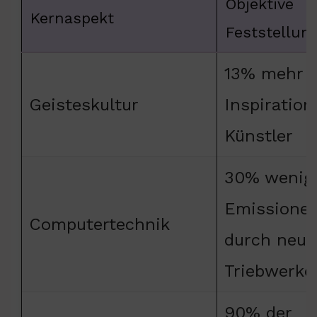
Objektive
Kernaspekt
Feststellun
13% mehr
Geisteskultur
Inspiration
Künstler
30% wenig
Emissione
Computertechnik
durch neue
Triebwerke
90% der