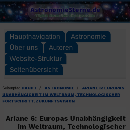
Skip
AstronomieSterne.de
to
Täglich Neues über die Astronomie
content
Hauptnavigation
Astronomie
Über uns
Autoren
Website-Struktur
Seitenübersicht
HAUPT
ASTRONOMIE
ARIANE 6: EUROPAS
Seitenpfad
/
/
UNABHÄNGIGKEIT IM WELTRAUM, TECHNOLOGISCHER
FORTSCHRITT, ZUKUNFTSVISION
Ariane 6: Europas Unabhängigkeit
im Weltraum, Technologischer