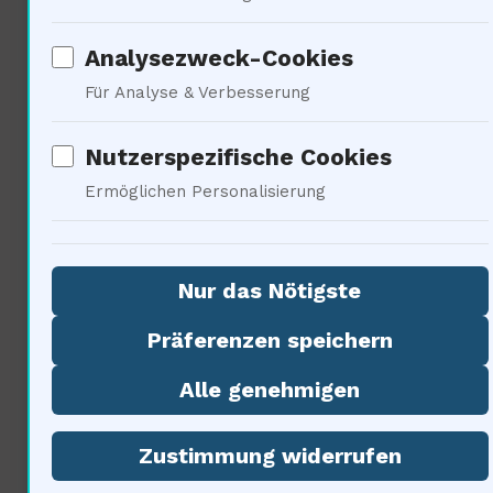
Drang therapeutisch genutzt
Analysezweck-Cookies
werden?
Für Analyse & Verbesserung
Nutzerspezifische Cookies
Ermöglichen Personalisierung
Ökonomische Perspektiven
der Raumfahrt
Nur das Nötigste
Präferenzen speichern
Alle genehmigen
Zustimmung widerrufen