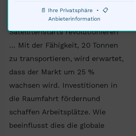
Diese Rakete könnte den
📄 Ihre Privatsphäre
•
📋
europäischen Markt für
Anbieterinformation
Satellitenstarts revolutionieren
… Mit der Fähigkeit, 20 Tonnen
zu transportieren, wird erwartet,
dass der Markt um 25 %
wachsen wird. Investitionen in
die Raumfahrt fördernund
schaffen Arbeitsplätze. Wie
beeinflusst dies die globale